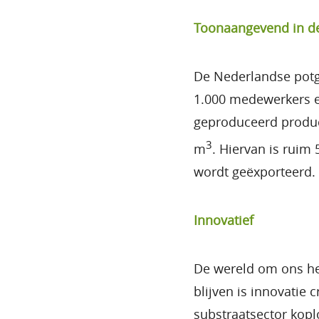
Toonaangevend in d
De Nederlandse potg
1.000 medewerkers e
geproduceerd produc
3
m
. Hiervan is ruim
wordt geëxporteerd.
Innovatief
De wereld om ons he
blijven is innovatie 
substraatsector kopl