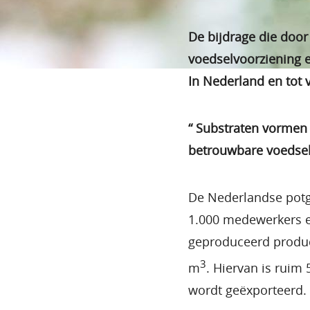
De bijdrage die door
voedselvoorziening 
In Nederland en tot 
“ Substraten vormen 
betrouwbare voedsel
De Nederlandse potg
1.000 medewerkers e
geproduceerd produc
3
m
. Hiervan is ruim
wordt geëxporteerd.