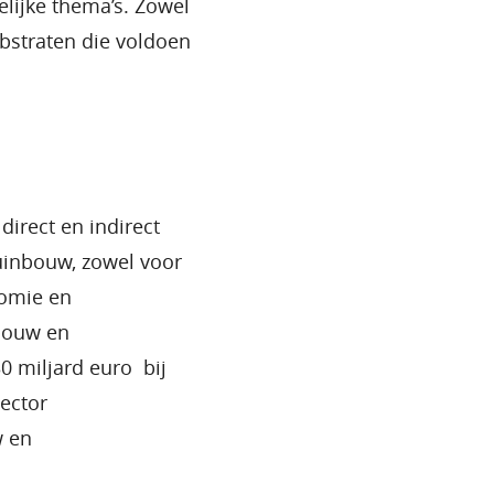
lijke thema’s. Zowel
bstraten die voldoen
irect en indirect
uinbouw, zowel voor
nomie en
nbouw en
0 miljard euro bij
ector
w en